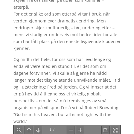
skyver fra oss tanken på tiden som kommer –
etterpå.
For det er slike ord som etterpå vi tar i bruk, når
verden gjennomlever dramatisk endring. Men
endringer skjer kontinuerlig – før, under og etter –
mens vi stadig er underveis mot bedre tider for alle
som har fått plass på den eneste livgivende kloden vi
kjenner.
Og midt i det hele, for oss som har levd lenge og
enda vil være med en stund til, er det som om
dagene forsvinner. Vi skulle så gjerne ha nådd
lenger mot det tilsynelatende unnvikende målet, i tid
og i utstrekning: Fred på jorden. Og vi innser at det
er på høy tid å tilegne oss et virkelig globalt
perspektiv – om det så må fremtvinges av små
organismer på villspor. For å vri på Robert Browning:
“God is in his heaven; but all is not right with the
world.”