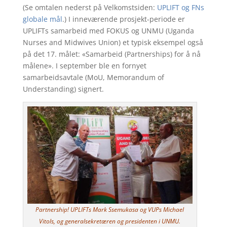
(Se omtalen nederst på Velkomstsiden:
UPLIFT og FNs
globale mål
.) I inneværende prosjekt-periode er
UPLIFTs samarbeid med FOKUS og UNMU (Uganda
Nurses and Midwives Union) et typisk eksempel også
på det 17. målet: «Samarbeid (Partnerships) for å nå
målene». I september ble en fornyet
samarbeidsavtale (MoU, Memorandum of
Understanding) signert.
Partnership! UPLIFTs Mark Ssemukasa og VUPs Michael
Vitols, og generalsekretæren og presidenten i UNMU.