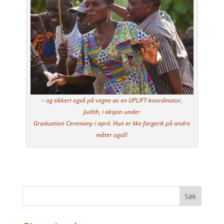
– og sikkert også på vegne av en UPLIFT-koordinator,
Judith, i aksjon under
Graduation Ceremony i april. Hun er like fargerik på andre
måter også!
Søk