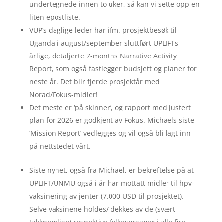
undertegnede innen to uker, så kan vi sette opp en
liten epostliste.
VUP’s daglige leder har ifm. prosjektbesøk til
Uganda i august/september sluttført UPLIFTs
årlige, detaljerte 7-months Narrative Activity
Report, som også fastlegger budsjett og planer for
neste år. Det blir fjerde prosjektår med
Norad/Fokus-midler!
Det meste er ‘på skinner’, og rapport med justert
plan for 2026 er godkjent av Fokus. Michaels siste
‘Mission Report’ vedlegges og vil også bli lagt inn
på nettstedet vårt.
Siste nyhet, også fra Michael, er bekreftelse på at
UPLIFT/UNMU også i år har mottatt midler til hpv-
vaksinering av jenter (7.000 USD til prosjektet).
Selve vaksinene holdes/ dekkes av de (svært
takknemlige) respektive fylkesorganer i alle fire