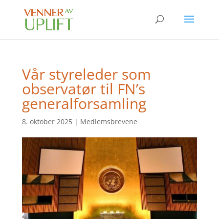
Vår styreleder som
observatør til FN’s
generalforsamling
8. oktober 2025
|
Medlemsbrevene