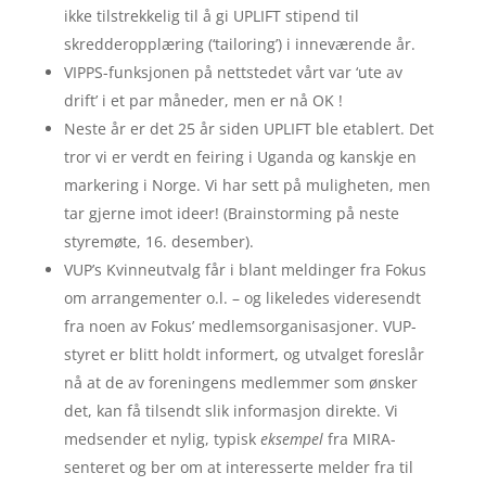
ikke tilstrekkelig til å gi UPLIFT stipend til
skredderopplæring (‘tailoring’) i inneværende år.
VIPPS-funksjonen på nettstedet vårt var ‘ute av
drift’ i et par måneder, men er nå OK !
Neste år er det 25 år siden UPLIFT ble etablert. Det
tror vi er verdt en feiring i Uganda og kanskje en
markering i Norge. Vi har sett på muligheten, men
tar gjerne imot ideer! (Brainstorming på neste
styremøte, 16. desember).
VUP’s Kvinneutvalg får i blant meldinger fra Fokus
om arrangementer o.l. – og likeledes videresendt
fra noen av Fokus’ medlemsorganisasjoner. VUP-
styret er blitt holdt informert, og utvalget foreslår
nå at de av foreningens medlemmer som ønsker
det, kan få tilsendt slik informasjon direkte. Vi
medsender et nylig, typisk
eksempel
fra MIRA-
senteret og ber om at interesserte melder fra til