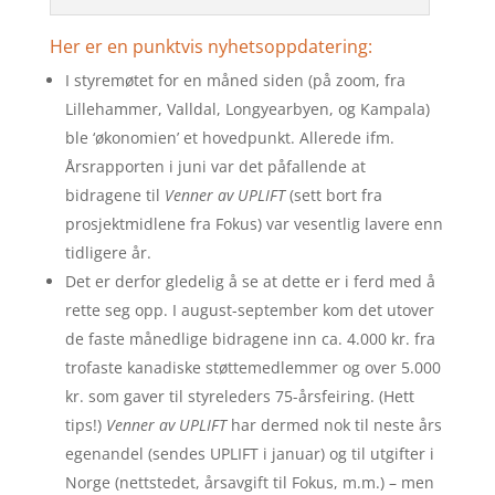
Her er en punktvis nyhetsoppdatering:
I styremøtet for en måned siden (på zoom, fra
Lillehammer, Valldal, Longyearbyen, og Kampala)
ble ‘økonomien’ et hovedpunkt. Allerede ifm.
Årsrapporten i juni var det påfallende at
bidragene til
Venner av UPLIFT
(sett bort fra
prosjektmidlene fra Fokus) var vesentlig lavere enn
tidligere år.
Det er derfor gledelig å se at dette er i ferd med å
rette seg opp. I august-september kom det utover
de faste månedlige bidragene inn ca. 4.000 kr. fra
trofaste kanadiske støttemedlemmer og over 5.000
kr. som gaver til styreleders 75-årsfeiring. (Hett
tips!)
Venner av UPLIFT
har dermed nok til neste års
egenandel (sendes UPLIFT i januar) og til utgifter i
Norge (nettstedet, årsavgift til Fokus, m.m.) – men