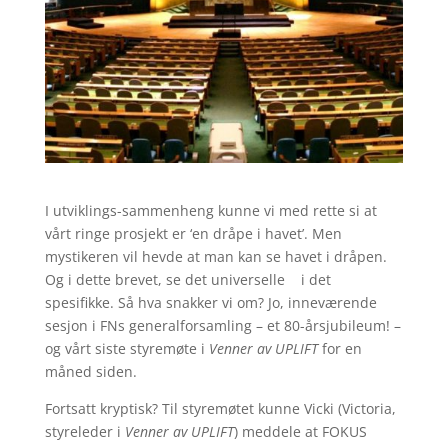
I utviklings-sammenheng kunne vi med rette si at
vårt ringe prosjekt er ‘en dråpe i havet’. Men
mystikeren vil hevde at man kan se havet i dråpen.
Og i dette brevet, se det universelle i det
spesifikke. Så hva snakker vi om? Jo, inneværende
sesjon i FNs generalforsamling – et 80-årsjubileum! –
og vårt siste styremøte i
Venner av UPLIFT
for en
måned siden.
Fortsatt kryptisk? Til styremøtet kunne Vicki (Victoria,
styreleder i
Venner av UPLIFT
) meddele at FOKUS