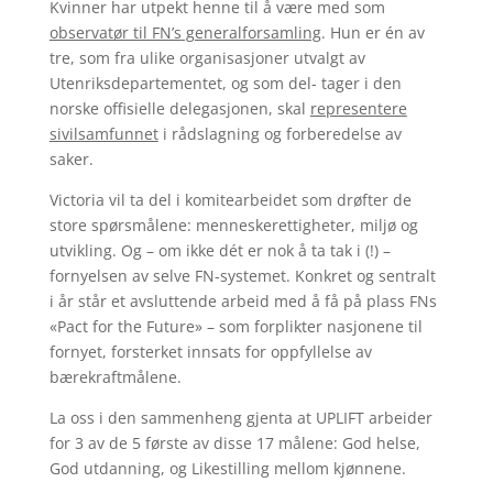
Kvinner har utpekt henne til å være med som
observatør til FN’s
generalforsamling
. Hun er én av
tre, som fra ulike organisasjoner utvalgt av
Utenriksdepartementet, og som del- tager i den
norske offisielle delegasjonen, skal
representere
sivilsamfunnet
i rådslagning og forberedelse av
saker.
Victoria vil ta del i komitearbeidet som drøfter de
store spørsmålene: menneskerettigheter, miljø og
utvikling. Og – om ikke dét er nok å ta tak i (!) –
fornyelsen av selve FN-systemet. Konkret og sentralt
i år står et avsluttende arbeid med å få på plass FNs
«Pact for the Future» – som forplikter nasjonene til
fornyet, forsterket innsats for oppfyllelse av
bærekraftmålene.
La oss i den sammenheng gjenta at UPLIFT arbeider
for 3 av de 5 første av disse 17 målene: God helse,
God utdanning, og Likestilling mellom kjønnene.