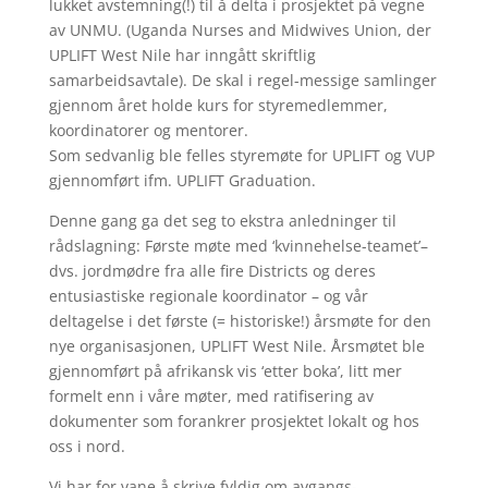
lukket avstemning(!) til å delta i prosjektet på vegne
av UNMU. (Uganda Nurses and Midwives Union, der
UPLIFT West Nile har inngått skriftlig
samarbeidsavtale). De skal i regel-messige samlinger
gjennom året holde kurs for styremedlemmer,
koordinatorer og mentorer.
Som sedvanlig ble felles styremøte for UPLIFT og VUP
gjennomført ifm. UPLIFT Graduation.
Denne gang ga det seg to ekstra anledninger til
rådslagning: Første møte med ‘kvinnehelse-teamet’–
dvs. jordmødre fra alle fire Districts og deres
entusiastiske regionale koordinator – og vår
deltagelse i det første (= historiske!) årsmøte for den
nye organisasjonen, UPLIFT West Nile. Årsmøtet ble
gjennomført på afrikansk vis ‘etter boka’, litt mer
formelt enn i våre møter, med ratifisering av
dokumenter som forankrer prosjektet lokalt og hos
oss i nord.
Vi har for vane å skrive fyldig om avgangs-