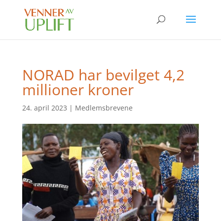
NORAD har bevilget 4,2
millioner kroner
24. april 2023
|
Medlemsbrevene