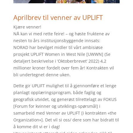
Aprilbrev til venner av UPLIFT
Kjære venner!
NÅ kan vi med rette feire! – og høste fruktene av
nesten to års institusjonsbyggende innsats:
NORAD har bevilget midler til vårt ambisiøse
prosjekt UPLIFT Women in West Nile [UWWN] (Se
detaljert beskrivelse i ‘Oktoberbrevet’ 2022) 4,2
millioner kroner fordelt over fem år! Kontrakten vil
bli undertegnet denne uken.
Dette gir UPLIFT mulighet til å gjennomføre et lenge
planlagt opplæringsprogram, både faglig og
geografisk utvidet, og generøst tilrettelagt av FOKUS
[Forum for kvinner og utviklings-spørsmål] i
samarbeid med Venner av UPLIFT [i kontrakten «the
Organization»]. Det vil si oss/ dere som har bidratt til
å komme dit vi er i dag!