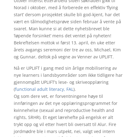
Utover intenst etterarbeid siden søknaden gikk til
Norad i oktober, med å forberede en effektiv ‘flying
start’ dersom prosjektet skulle bli god-kjent, har det
vært en tålmodighetsprøve siden februar å vente på
svaret. Man kunne si at dette nyhetsbrevet ble
‘løpende forsinket’ mens det ventet på nyheten!
Bekreftelsen mottok vi først 13. april, én uke etter
årets avgangs seremoni der tre av oss, Michael, Kim
og Gunnar, deltok på vegne av Venner av UPLIFT.
Nå er UPLIFT i gang med sin årlige mobilisering av
nye learners i landsbyområder som ikke tidligere har
gjennomgått UPLIFT’s lese- og skriveopplæring
(
functional adult literacy, FAL
).
Og som dere vet, er forventningene høye til
innføringen av det nye opplæringsprogrammet for
kvinnehelse (sexual and reproductive health and
rights, SRHR). Et eget lærehefte på engelsk er alt
trykt opp og vil etter hvert bli oversatt til Alur. Fire
jordmødre ble i mars utpekt, nei, valgt ved intern