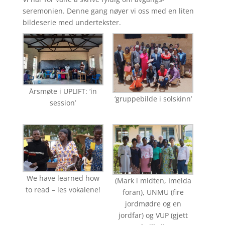
seremonien. Denne gang nøyer vi oss med en liten
bildeserie med undertekster.
Årsmøte i UPLIFT: ‘in
‘gruppebilde i solskinn’
session’
We have learned how
(Mark i midten, Imelda
to read – les vokalene!
foran), UNMU (fire
jordmødre og en
jordfar) og VUP (gjett